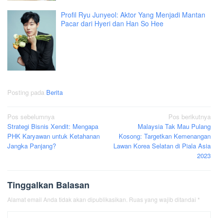
Profil Ryu Junyeol: Aktor Yang Menjadi Mantan
Pacar dari Hyeri dan Han So Hee
Posting pada
Berita
Navigasi
Pos sebelumnya
Pos berikutnya
Strategi Bisnis Xendit: Mengapa
Malaysia Tak Mau Pulang
pos
PHK Karyawan untuk Ketahanan
Kosong: Targetkan Kemenangan
Jangka Panjang?
Lawan Korea Selatan di Piala Asia
2023
Tinggalkan Balasan
Alamat email Anda tidak akan dipublikasikan.
Ruas yang wajib ditandai
*