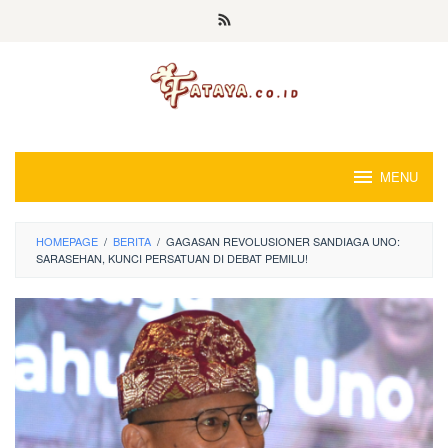
Loncat
ke
konten
MENU
HOMEPAGE
/
BERITA
/
GAGASAN REVOLUSIONER SANDIAGA UNO:
SARASEHAN, KUNCI PERSATUAN DI DEBAT PEMILU!