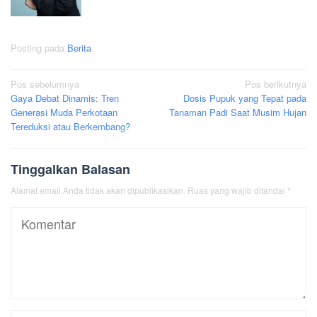
Posting pada
Berita
Navigasi
Pos sebelumnya
Pos berikutnya
Gaya Debat Dinamis: Tren
Dosis Pupuk yang Tepat pada
pos
Generasi Muda Perkotaan
Tanaman Padi Saat Musim Hujan
Tereduksi atau Berkembang?
Tinggalkan Balasan
Alamat email Anda tidak akan dipublikasikan.
Ruas yang wajib ditandai
*