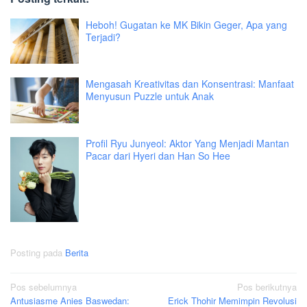
Heboh! Gugatan ke MK Bikin Geger, Apa yang
Terjadi?
Mengasah Kreativitas dan Konsentrasi: Manfaat
Menyusun Puzzle untuk Anak
Profil Ryu Junyeol: Aktor Yang Menjadi Mantan
Pacar dari Hyeri dan Han So Hee
Posting pada
Berita
Navigasi
Pos sebelumnya
Pos berikutnya
Antusiasme Anies Baswedan:
Erick Thohir Memimpin Revolusi