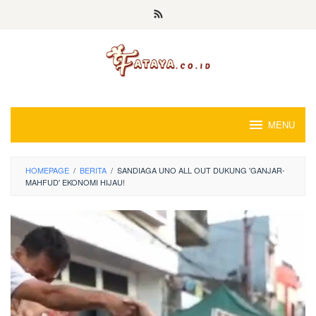
Loncat
ke
konten
MENU
HOMEPAGE
/
BERITA
/
SANDIAGA UNO ALL OUT DUKUNG 'GANJAR-
MAHFUD' EKONOMI HIJAU!