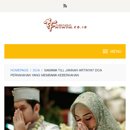
Loncat
ke
konten
MENU
HOMEPAGE
/
DOA
/
SAMAWA TILL JANNAH ARTINYA? DOA
PERNIKAHAN YANG MEMBAWA KEBERKAHAN