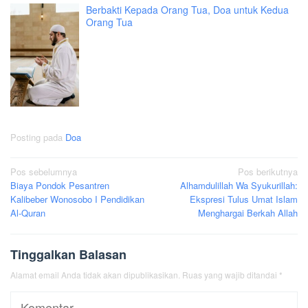
Berbakti Kepada Orang Tua, Doa untuk Kedua
Orang Tua
Posting pada
Doa
Navigasi
Pos sebelumnya
Pos berikutnya
Biaya Pondok Pesantren
Alhamdulillah Wa Syukurillah:
pos
Kalibeber Wonosobo I Pendidikan
Ekspresi Tulus Umat Islam
Al-Quran
Menghargai Berkah Allah
Tinggalkan Balasan
Alamat email Anda tidak akan dipublikasikan.
Ruas yang wajib ditandai
*