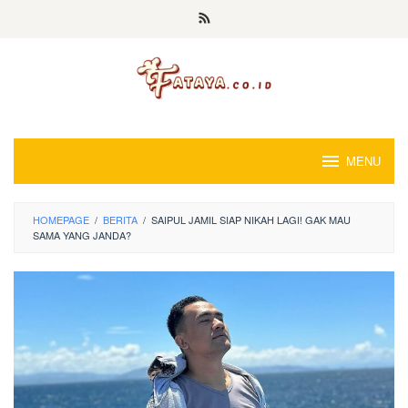
Loncat
ke
konten
MENU
HOMEPAGE
/
BERITA
/
SAIPUL JAMIL SIAP NIKAH LAGI! GAK MAU
SAMA YANG JANDA?