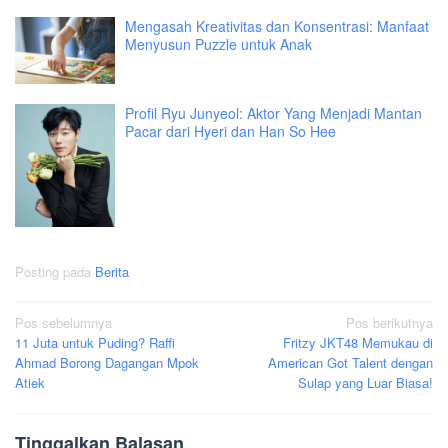
Mengasah Kreativitas dan Konsentrasi: Manfaat
Menyusun Puzzle untuk Anak
Profil Ryu Junyeol: Aktor Yang Menjadi Mantan
Pacar dari Hyeri dan Han So Hee
Posting pada
Berita
Navigasi
Pos sebelumnya
Pos berikutnya
11 Juta untuk Puding? Raffi
Fritzy JKT48 Memukau di
pos
Ahmad Borong Dagangan Mpok
American Got Talent dengan
Atiek
Sulap yang Luar Biasa!
Tinggalkan Balasan