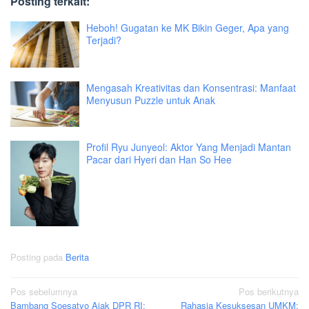
Posting terkait:
Heboh! Gugatan ke MK Bikin Geger, Apa yang
Terjadi?
Mengasah Kreativitas dan Konsentrasi: Manfaat
Menyusun Puzzle untuk Anak
Profil Ryu Junyeol: Aktor Yang Menjadi Mantan
Pacar dari Hyeri dan Han So Hee
Posting pada
Berita
Navigasi
Pos sebelumnya
Pos berikutnya
Bambang Soesatyo Ajak DPR RI:
Rahasia Kesuksesan UMKM: