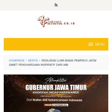
Loncat
ke
konten
MENU
HOMEPAGE
/
BERITA
/
RESILIENSI LUAR BIASA! PEMPROV JATIM
SABET PENGHARGAAN INSPIRATIF DARI IABI