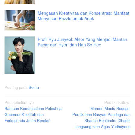
Mengasah Kreativitas dan Konsentrasi: Manfaat
Menyusun Puzzle untuk Anak
Profil Ryu Junyeol: Aktor Yang Menjadi Mantan
Pacar dari Hyeri dan Han So Hee
Posting pada
Berita
Navigasi
Pos sebelumnya
Pos berikutnya
Bantuan Kemanusiaan Palestina:
Momen Manis Resepsi
pos
Gubernur Khofifah dan
Pernikahan Rasyad Pandega dan
Forkopimda Jatim Beraksi
Shanna Benjamin: Dihadiri
Langsung oleh Agus Yudhoyono