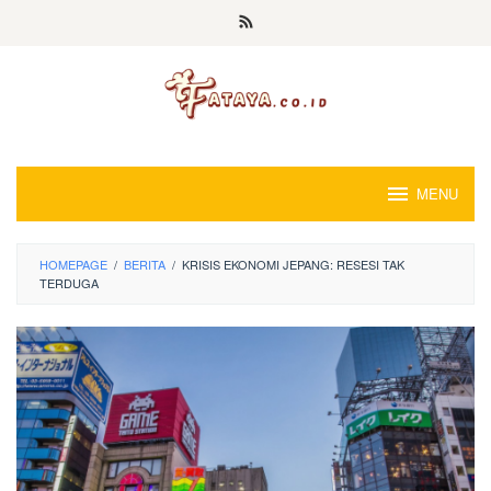
Loncat
ke
konten
MENU
HOMEPAGE
/
BERITA
/
KRISIS EKONOMI JEPANG: RESESI TAK
TERDUGA