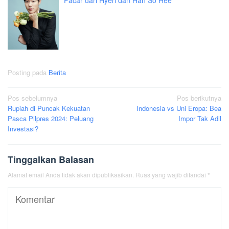
Pacar dari Hyeri dan Han So Hee
Posting pada
Berita
Navigasi
Pos sebelumnya
Pos berikutnya
Rupiah di Puncak Kekuatan
Indonesia vs Uni Eropa: Bea
pos
Pasca Pilpres 2024: Peluang
Impor Tak Adil
Investasi?
Tinggalkan Balasan
Alamat email Anda tidak akan dipublikasikan.
Ruas yang wajib ditandai
*