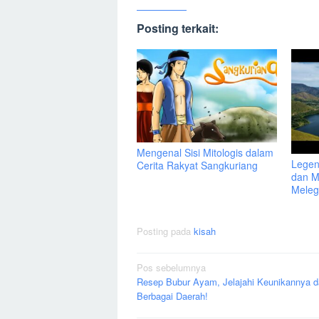
Posting terkait:
Mengenal Sisi Mitologis dalam
Legen
Cerita Rakyat Sangkuriang
dan M
Mele
Posting pada
kisah
Navigasi
Pos sebelumnya
Resep Bubur Ayam, Jelajahi Keunikannya d
pos
Berbagai Daerah!