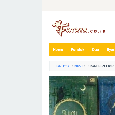
Loncat
ke
konten
Home
Pondok
Doa
Syar
HOMEPAGE
/
KISAH
/
REKOMENDASI 10 NO