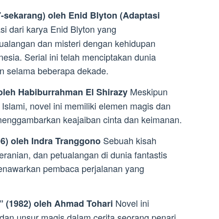
-sekarang) oleh Enid Blyton (Adaptasi
i dari karya Enid Blyton yang
alangan dan misteri dengan kehidupan
esia. Serial ini telah menciptakan dunia
n selama beberapa dekade.
Meskipun
 oleh Habiburrahman El Shirazy
 Islami, novel ini memiliki elemen magis dan
 menggambarkan keajaiban cinta dan keimanan.
Sebuah kisah
06) oleh Indra Tranggono
ranian, dan petualangan di dunia fantastis
menawarkan pembaca perjalanan yang
Novel ini
 (1982) oleh Ahmad Tohari
n unsur magis dalam cerita seorang penari