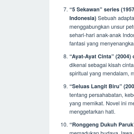
“5 Sekawan” series (1957
Sebuah adaptas
Indonesia)
menggabungkan unsur petu
sehari-hari anak-anak Indon
fantasi yang menyenangka
“Ayat-Ayat Cinta” (2004)
dikenal sebagai kisah cinta
spiritual yang mendalam,
“Seluas Langit Biru” (20
tentang persahabatan, kebe
yang memikat. Novel ini 
menggetarkan hati.
“Ronggeng Dukuh Paruk”
memadukan budaya Jawa da