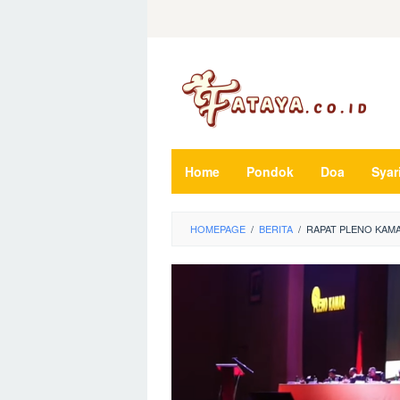
Loncat
ke
konten
Home
Pondok
Doa
Syar
HOMEPAGE
/
BERITA
/
RAPAT PLENO KAM