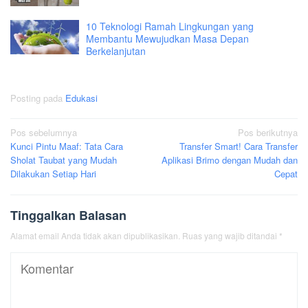
10 Teknologi Ramah Lingkungan yang
Membantu Mewujudkan Masa Depan
Berkelanjutan
Posting pada
Edukasi
Navigasi
Pos sebelumnya
Pos berikutnya
Kunci Pintu Maaf: Tata Cara
Transfer Smart! Cara Transfer
pos
Sholat Taubat yang Mudah
Aplikasi Brimo dengan Mudah dan
Dilakukan Setiap Hari
Cepat
Tinggalkan Balasan
Alamat email Anda tidak akan dipublikasikan.
Ruas yang wajib ditandai
*