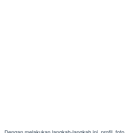
Dengan melakukan langkah-langkah ini, profil, foto,