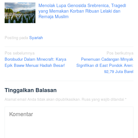
Menolak Lupa Genosida Srebrenica, Tragedi
yang Memakan Korban Ribuan Lelaki dan
Remaja Muslim
Posting pada
Syariah
Navigasi
Pos sebelumnya
Pos berikutnya
Borobudur Dalam Minecraft: Karya
Penemuan Cadangan Minyak
pos
Epik Baww Menuai Hadiah Besar!
Signifikan di East Pondok Aren:
92,79 Juta Barel
Tinggalkan Balasan
Alamat email Anda tidak akan dipublikasikan.
Ruas yang wajib ditandai
*