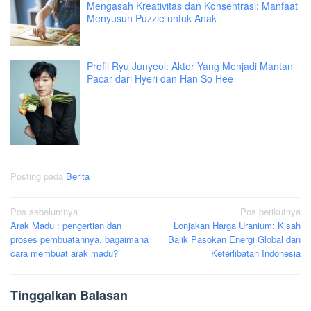
Mengasah Kreativitas dan Konsentrasi: Manfaat
Menyusun Puzzle untuk Anak
Profil Ryu Junyeol: Aktor Yang Menjadi Mantan
Pacar dari Hyeri dan Han So Hee
Posting pada
Berita
Navigasi
Pos sebelumnya
Pos berikutnya
Arak Madu : pengertian dan
Lonjakan Harga Uranium: Kisah
pos
proses pembuatannya, bagaimana
Balik Pasokan Energi Global dan
cara membuat arak madu?
Keterlibatan Indonesia
Tinggalkan Balasan