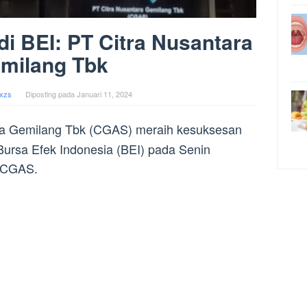
i BEI: PT Citra Nusantara
milang Tbk
xzs
Diposting pada
Januari 11, 2024
ra Gemilang Tbk (CGAS) meraih kesuksesan
 Bursa Efek Indonesia (BEI) pada Senin
m CGAS.