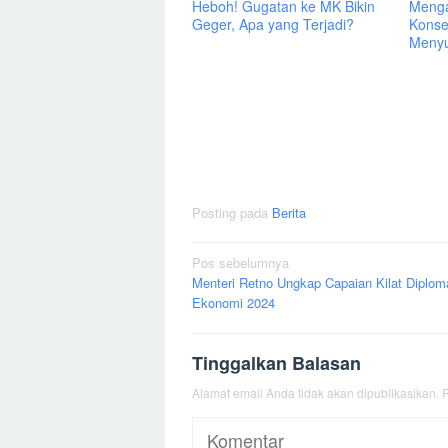
Heboh! Gugatan ke MK Bikin
Menga
Geger, Apa yang Terjadi?
Konse
Menyu
Posting pada
Berita
Navigasi
Pos sebelumnya
Menteri Retno Ungkap Capaian Kilat Diplom
pos
Ekonomi 2024
Tinggalkan Balasan
Alamat email Anda tidak akan dipublikasikan.
R