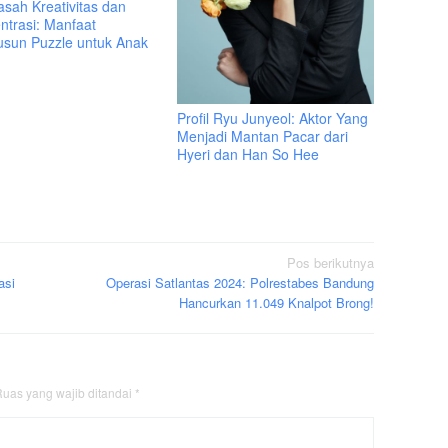
sah Kreativitas dan
ntrasi: Manfaat
sun Puzzle untuk Anak
Profil Ryu Junyeol: Aktor Yang
Menjadi Mantan Pacar dari
Hyeri dan Han So Hee
Pos berikutnya
asi
Operasi Satlantas 2024: Polrestabes Bandung
Hancurkan 11.049 Knalpot Brong!
uas yang wajib ditandai
*