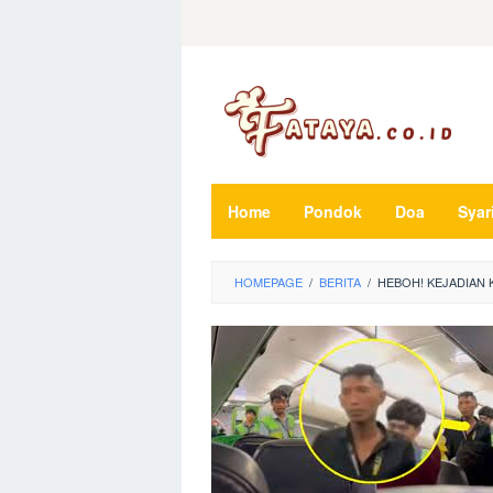
Loncat
ke
konten
Home
Pondok
Doa
Syar
HOMEPAGE
/
BERITA
/
HEBOH! KEJADIAN 