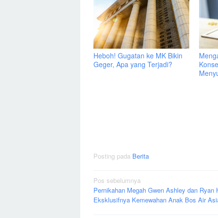
Heboh! Gugatan ke MK Bikin
Menga
Geger, Apa yang Terjadi?
Konse
Menyu
Posting pada
Berita
Navigasi
Pos sebelumnya
Pernikahan Megah Gwen Ashley dan Ryan H
pos
Eksklusifnya Kemewahan Anak Bos Air Asi