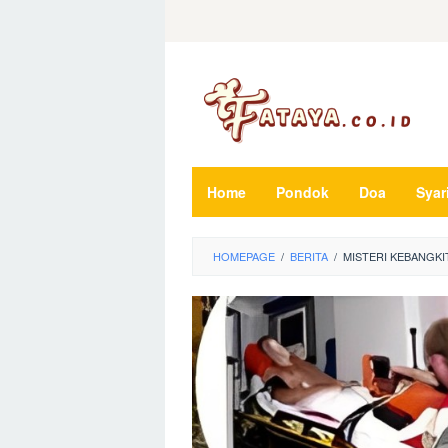
Loncat
ke
konten
Home
Pondok
Doa
Syar
HOMEPAGE
/
BERITA
/
MISTERI KEBANGKIT