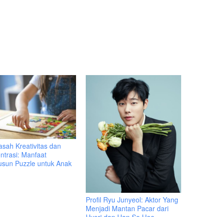
sah Kreativitas dan
ntrasi: Manfaat
sun Puzzle untuk Anak
Profil Ryu Junyeol: Aktor Yang
Menjadi Mantan Pacar dari