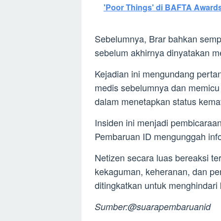
'Poor Things' di BAFTA Award
Sebelumnya, Brar bahkan sempat
sebelum akhirnya dinyatakan m
Kejadian ini mengundang perta
medis sebelumnya dan memicu di
dalam menetapkan status kemat
Insiden ini menjadi pembicaraa
Pembaruan ID mengunggah inform
Netizen secara luas bereaksi te
kekaguman, keheranan, dan per
ditingkatkan untuk menghindari
Sumber:@suarapembaruanid