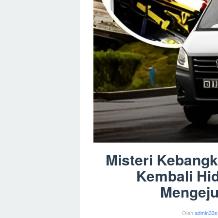
Misteri Kebangki
Kembali Hid
Mengeju
Oleh
admin33s