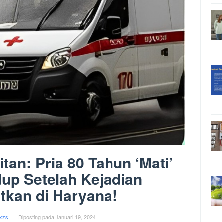
tan: Pria 80 Tahun ‘Mati’
up Setelah Kejadian
tkan di Haryana!
xzs
Diposting pada
Januari 19, 2024