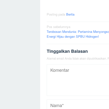
Posting pada
Berita
Navigasi
Pos sebelumnya
Terobosan Mendunia: Pertamina Menyongs
pos
Energi Hijau dengan SPBU Hidrogen!
Tinggalkan Balasan
Alamat email Anda tidak akan dipublikasikan.
R