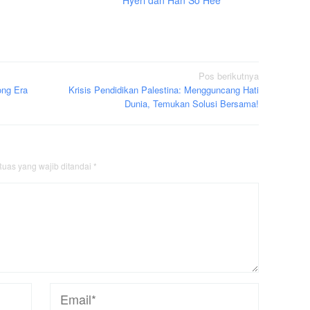
Hyeri dan Han So Hee
Pos berikutnya
ong Era
Krisis Pendidikan Palestina: Mengguncang Hati
Dunia, Temukan Solusi Bersama!
uas yang wajib ditandai
*