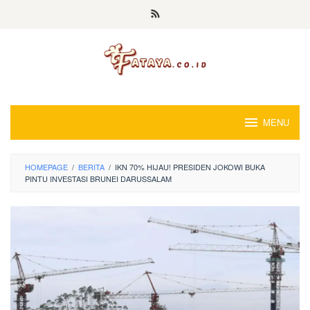
Loncat
ke
konten
MENU
HOMEPAGE
/
BERITA
/
IKN 70% HIJAU! PRESIDEN JOKOWI BUKA
PINTU INVESTASI BRUNEI DARUSSALAM