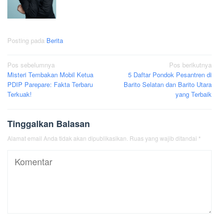
Posting pada
Berita
Navigasi
Pos sebelumnya
Pos berikutnya
Misteri Tembakan Mobil Ketua
5 Daftar Pondok Pesantren di
pos
PDIP Parepare: Fakta Terbaru
Barito Selatan dan Barito Utara
Terkuak!
yang Terbaik
Tinggalkan Balasan
Alamat email Anda tidak akan dipublikasikan.
Ruas yang wajib ditandai
*