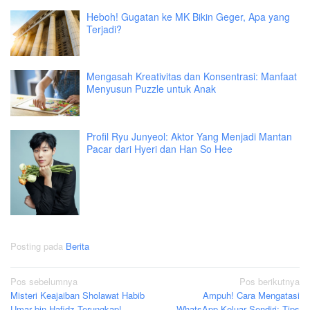
Heboh! Gugatan ke MK Bikin Geger, Apa yang
Terjadi?
Mengasah Kreativitas dan Konsentrasi: Manfaat
Menyusun Puzzle untuk Anak
Profil Ryu Junyeol: Aktor Yang Menjadi Mantan
Pacar dari Hyeri dan Han So Hee
Posting pada
Berita
Navigasi
Pos sebelumnya
Pos berikutnya
Misteri Keajaiban Sholawat Habib
Ampuh! Cara Mengatasi
pos
Umar bin Hafidz Terungkap!
WhatsApp Keluar Sendiri: Tips