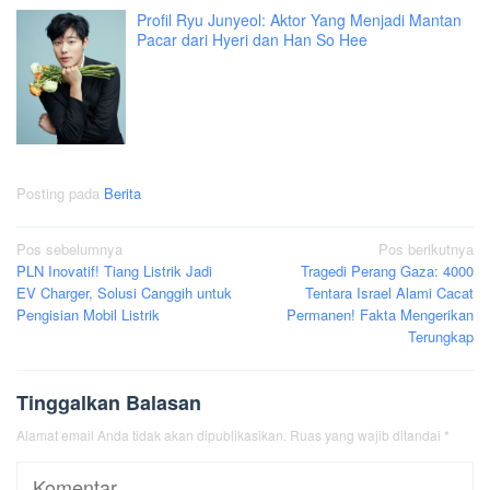
Profil Ryu Junyeol: Aktor Yang Menjadi Mantan
Pacar dari Hyeri dan Han So Hee
Posting pada
Berita
Navigasi
Pos sebelumnya
Pos berikutnya
PLN Inovatif! Tiang Listrik Jadi
Tragedi Perang Gaza: 4000
pos
EV Charger, Solusi Canggih untuk
Tentara Israel Alami Cacat
Pengisian Mobil Listrik
Permanen! Fakta Mengerikan
Terungkap
Tinggalkan Balasan
Alamat email Anda tidak akan dipublikasikan.
Ruas yang wajib ditandai
*