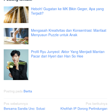
Heboh! Gugatan ke MK Bikin Geger, Apa yang
Terjadi?
Mengasah Kreativitas dan Konsentrasi: Manfaat
Menyusun Puzzle untuk Anak
Profil Ryu Junyeol: Aktor Yang Menjadi Mantan
Pacar dari Hyeri dan Han So Hee
Posting pada
Berita
Navigasi
Pos sebelumnya
Pos berikutnya
Bersama Sandia Uno: Solusi
Khofifah IP Dorong Perlindungan