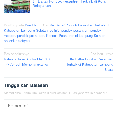
8+ Daftar Pondok Pesantren Terbaik di Kota
Balikpapan
Posting pada
Pondok
Ditag
8+ Daftar Pondok Pesantren Terbaik di
Kabupaten Lampung Selatan
,
definisi pondok pesantren
,
pondok
modern
,
pondok pesantren
,
Pondok Pesantren di Lampung Selatan
,
pondok salafiyah
Navigasi
Pos sebelumnya
Pos berikutnya
Rahasia Tabel Angka Main 2D:
8+ Daftar Pondok Pesantren
pos
Trik Ampuh Memenangkanya
Terbaik di Kabupaten Lampung
Utara
Tinggalkan Balasan
Alamat email Anda tidak akan dipublikasikan.
Ruas yang wajib ditandai
*