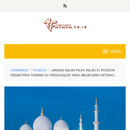
Loncat
ke
konten
MENU
HOMEPAGE
/
PONDOK
/
JANGAN SALAH PILIH! INILAH 5+ PONDOK
PESANTREN TERBAIK DI TRENGGALEK YANG WAJIB KAMU KETAHUI