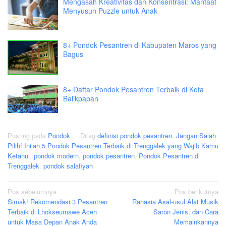
Mengasah Kreativitas dan Konsentrasi: Manfaat
Menyusun Puzzle untuk Anak
8+ Pondok Pesantren di Kabupaten Maros yang
Bagus
8+ Daftar Pondok Pesantren Terbaik di Kota
Balikpapan
Posting pada
Pondok
Ditag
definisi pondok pesantren
,
Jangan Salah
Pilih! Inilah 5 Pondok Pesantren Terbaik di Trenggalek yang Wajib Kamu
Ketahui
,
pondok modern
,
pondok pesantren
,
Pondok Pesantren di
Trenggalek
,
pondok salafiyah
Navigasi
Pos sebelumnya
Pos berikutnya
Simak! Rekomendasi 3 Pesantren
Rahasia Asal-usul Alat Musik
pos
Terbaik di Lhokseumawe Aceh
Saron Jenis, dan Cara
untuk Masa Depan Anak Anda
Memainkannya