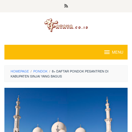
Loncat
ke
konten
MENU
HOMEPAGE
/
PONDOK
/
8+ DAFTAR PONDOK PESANTREN DI
KABUPATEN SINJAI YANG BAGUS