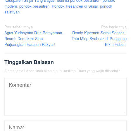
Kabupaten Sinjai Yang Bagus
,
definisi pondok pesantren
,
pondok
modern
,
pondok pesantren
,
Pondok Pesantren di Sinjai
,
pondok
salafiyah
Navigasi
Pos sebelumnya
Pos berikutnya
Agus Yudhoyono Rilis Pernyataan
Rendy Kjaernett Serbu Sensasi!
pos
Resmi: Demokrat Siap
Tato Mirip Syahnaz di Punggung
Perjuangkan Harapan Rakyat!
Bikin Heboh!
Tinggalkan Balasan
Alamat email Anda tidak akan dipublikasikan.
Ruas yang wajib ditandai
*