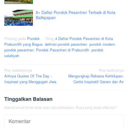
8+ Daftar Pondok Pesantren Terbaik di Kota
Balikpapan
Posting pada
Pondok
Ditag
4 Daftar Pondok Pesantren di Kota
Prabumilih yang Bagus
,
definisi pondok pesantren
,
pondok modern
,
pondok pesantren
,
Pondok Pesantren di Prabumilih
,
pondok
salafiyah
Navigasi
Pos sebelumnya
Pos berikutnya
Artinya Quotes Of The Day :
Mengungkap Rahasia Kehidupan:
pos
Inspirasi yang Menggugah Jiwa
Cerita Inspiratif Garam dan Air
Tinggalkan Balasan
Alamat email Anda tidak akan dipublikasikan.
Ruas yang wajib ditandai
*