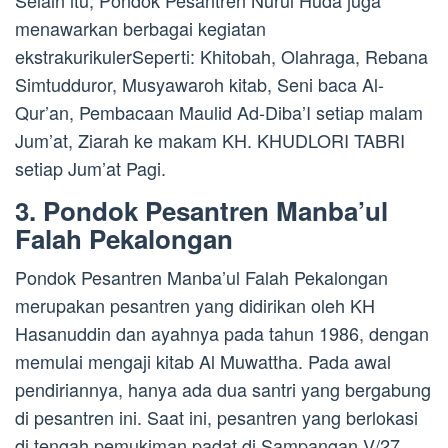
menawarkan berbagai kegiatan
ekstrakurikulerSeperti: Khitobah, Olahraga, Rebana
Simtudduror, Musyawaroh kitab, Seni baca Al-
Qur’an, Pembacaan Maulid Ad-Diba’I setiap malam
Jum’at, Ziarah ke makam KH. KHUDLORI TABRI
setiap Jum’at Pagi.
3. Pondok Pesantren Manba’ul
Falah Pekalongan
Pondok Pesantren Manba’ul Falah Pekalongan
merupakan pesantren yang didirikan oleh KH
Hasanuddin dan ayahnya pada tahun 1986, dengan
memulai mengaji kitab Al Muwattha. Pada awal
pendiriannya, hanya ada dua santri yang bergabung
di pesantren ini. Saat ini, pesantren yang berlokasi
di tengah pemukiman padat di Sampangan V/27