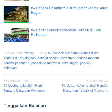
8+ Pondok Pesantren di Kabupaten Maros yang
Bagus
8+ Daftar Pondok Pesantren Terbaik di Kota
Balikpapan
Posting pada
Pondok
Ditag
5+ Pondok Pesantren Terbesar dan
Terbaik di Pekalongan
,
definisi pondok pesantren
,
pondok modern
,
pondok pesantren
,
pondok pesantren di pekalongan
,
pondok
salafiyah
Navigasi
Pos sebelumnya
Pos berikutnya
51 Quotes Jalaluddin Rumi,
5+ Daftar Rekomendasi Pondok
pos
Tentang Cinta dan Kehidupan
Pesantren Terbaik di Mojokerto
Tinggalkan Balasan