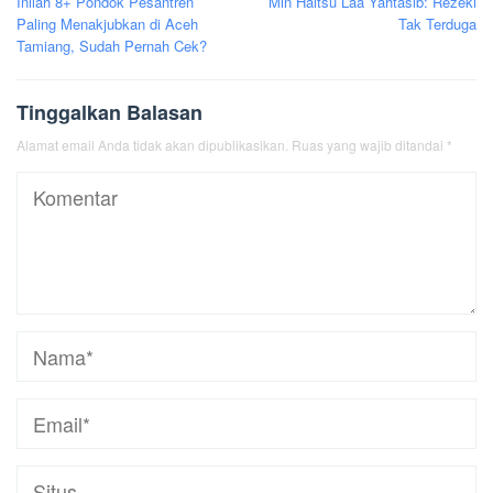
Inilah 8+ Pondok Pesantren
Min Haitsu Laa Yahtasib: Rezeki
pos
Paling Menakjubkan di Aceh
Tak Terduga
Tamiang, Sudah Pernah Cek?
Tinggalkan Balasan
Alamat email Anda tidak akan dipublikasikan.
Ruas yang wajib ditandai
*