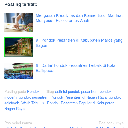
Posting terkait:
Mengasah Kreativitas dan Konsentrasi: Manfaat
Menyusun Puzzle untuk Anak
8+ Pondok Pesantren di Kabupaten Maros yang
Bagus
8+ Daftar Pondok Pesantren Terbaik di Kota
Balikpapan
Posting pada
Pondok
Ditag
definisi pondok pesantren
,
pondok
modern
,
pondok pesantren
,
Pondok Pesantren di Nagan Raya
,
pondok
salafiyah
,
Wajib Tahu! 8+ Pondok Pesantren Populer di Kabupaten
Nagan Raya
Navigasi
Pos sebelumnya
Pos berikutnya