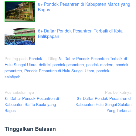
8+ Pondok Pesantren di Kabupaten Maros yang
Bagus
8+ Daftar Pondok Pesantren Terbaik di Kota
Balikpapan
Posting pada
Pondok
Ditag
8+ Daftar Pondok Pesantren Terbaik di
Hulu Sungai Utara
,
definisi pondok pesantren
,
pondok modern
,
pondok
pesantren
,
Pondok Pesantren di Hulu Sungai Utara
,
pondok
salafiyah
Navigasi
Pos sebelumnya
Pos berikutnya
8+ Daftar Pondok Pesantren di
8+ Daftar Pondok Pesantren di
pos
Kabupaten Barito Kuala yang
Kabupaten Hulu Sungai Selatan
Bagus
Yang Terkenal
Tinggalkan Balasan