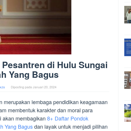
 Pesantren di Hulu Sungai
ah Yang Bagus
xzs
Diposting pada
Januari 20, 2024
ren merupakan lembaga pendidikan keagamaan
alam membentuk karakter dan moral para
kami akan membagikan
8+ Daftar Pondok
ah Yang Bagus
dan layak untuk menjadi pilihan