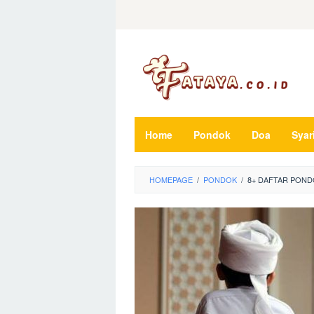
Loncat
ke
konten
Home
Pondok
Doa
Syar
HOMEPAGE
/
PONDOK
/
8+ DAFTAR POND