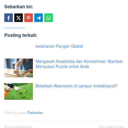
Sebarkan ini:
Posting terkait:
ketahanan Pangan Global
Mengasah Kreativitas dan Konsentrasi: Manfaat
Menyusun Puzzle untuk Anak
Bolehkah Abamectin di campur Imidakloprid?
Posting pada
Pertanian
Navigasi
Pos sebelumnya
Pos berikutnya