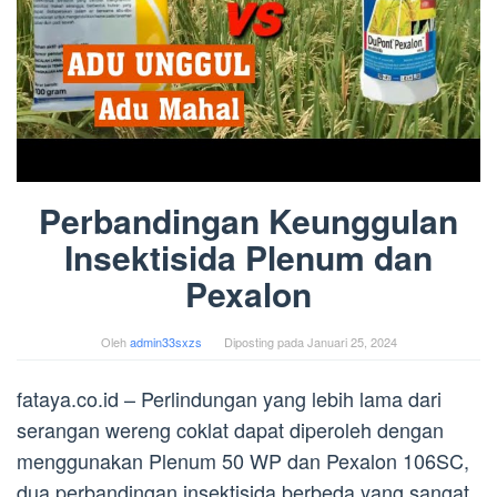
Perbandingan Keunggulan
Insektisida Plenum dan
Pexalon
Oleh
admin33sxzs
Diposting pada
Januari 25, 2024
fataya.co.id – Perlindungan yang lebih lama dari
serangan wereng coklat dapat diperoleh dengan
menggunakan Plenum 50 WP dan Pexalon 106SC,
dua perbandingan insektisida berbeda yang sangat