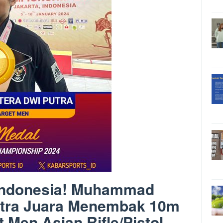
Indonesia! Muhammad
utra Juara Menembak 10m
 Men Asian Rifle/Pistol