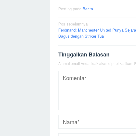
Posting pada
Berita
Navigasi
Pos sebelumnya
Ferdinand: Manchester United Punya Sejar
pos
Bagus dengan Striker Tua
Tinggalkan Balasan
Alamat email Anda tidak akan dipublikasikan.
R