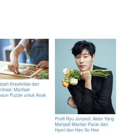
sah Kreativitas dan
ntrasi: Manfaat
sun Puzzle untuk Anak
Profil Ryu Junyeol: Aktor Yang
Menjadi Mantan Pacar dari
Hyeri dan Han So Hee