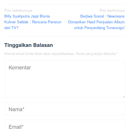
Navigasi
Pos sebelumnya
Pos berikutnya
Billy Syahputra Jajal Bisnis
Berjiwa Sosial : NewJeans
pos
Kuliner Seblak : Rencana Pensiun
Donasikan Hasil Penjualan Album
dari TV?
untuk Penyandang Tunarungu!
Tinggalkan Balasan
Alamat email Anda tidak akan dipublikasikan.
Ruas yang wajib ditandai
*