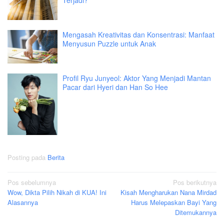
Terjadi?
Mengasah Kreativitas dan Konsentrasi: Manfaat
Menyusun Puzzle untuk Anak
Profil Ryu Junyeol: Aktor Yang Menjadi Mantan
Pacar dari Hyeri dan Han So Hee
Posting pada
Berita
Navigasi
Pos sebelumnya
Pos berikutnya
Wow, Dikta Pilih Nikah di KUA! Ini
Kisah Mengharukan Nana Mirdad
pos
Alasannya
Harus Melepaskan Bayi Yang
Ditemukannya