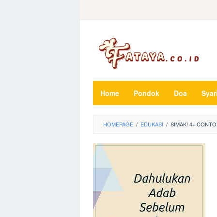
Loncat
ke
konten
Home
Pondok
Doa
Syar
HOMEPAGE
/
EDUKASI
/
SIMAK! 4+ CONTO