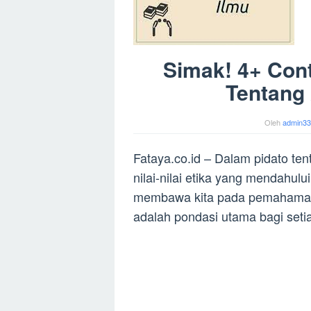
Simak! 4+ Cont
Tentang 
Oleh
admin33
Fataya.co.id – Dalam pidato ten
nilai-nilai etika yang mendahul
membawa kita pada pemahaman 
adalah pondasi utama bagi setia