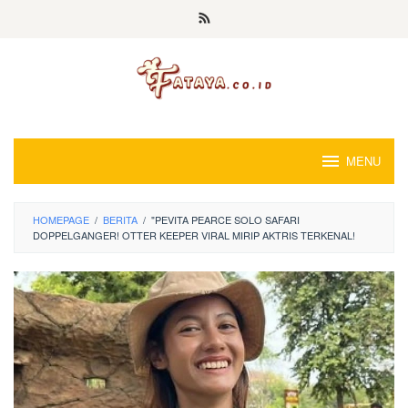
Loncat
ke
konten
MENU
HOMEPAGE
/
BERITA
/
"PEVITA PEARCE SOLO SAFARI
DOPPELGANGER! OTTER KEEPER VIRAL MIRIP AKTRIS TERKENAL!