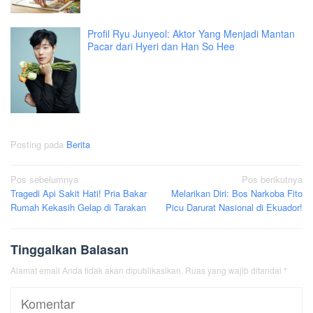
Profil Ryu Junyeol: Aktor Yang Menjadi Mantan
Pacar dari Hyeri dan Han So Hee
Posting pada
Berita
Navigasi
Pos sebelumnya
Pos berikutnya
Tragedi Api Sakit Hati! Pria Bakar
Melarikan Diri: Bos Narkoba Fito
pos
Rumah Kekasih Gelap di Tarakan
Picu Darurat Nasional di Ekuador!
Tinggalkan Balasan
Alamat email Anda tidak akan dipublikasikan.
Ruas yang wajib ditandai
*