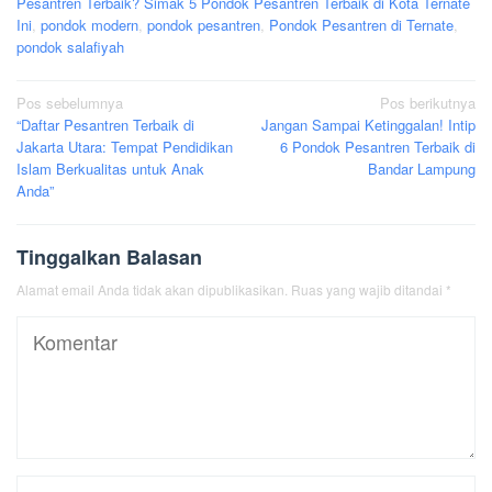
Pesantren Terbaik? Simak 5 Pondok Pesantren Terbaik di Kota Ternate
Ini
,
pondok modern
,
pondok pesantren
,
Pondok Pesantren di Ternate
,
pondok salafiyah
Navigasi
Pos sebelumnya
Pos berikutnya
“Daftar Pesantren Terbaik di
Jangan Sampai Ketinggalan! Intip
pos
Jakarta Utara: Tempat Pendidikan
6 Pondok Pesantren Terbaik di
Islam Berkualitas untuk Anak
Bandar Lampung
Anda”
Tinggalkan Balasan
Alamat email Anda tidak akan dipublikasikan.
Ruas yang wajib ditandai
*