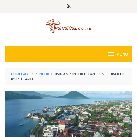
Loncat
ke
konten
MENU
HOMEPAGE
/
PONDOK
/
SIMAK! 5 PONDOK PESANTREN TERBAIK DI
KOTA TERNATE