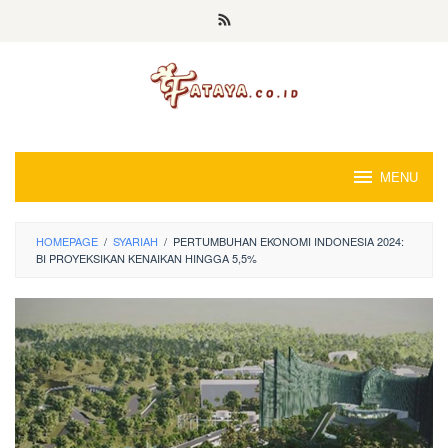
Loncat
ke
konten
MENU
HOMEPAGE
/
SYARIAH
/
PERTUMBUHAN EKONOMI INDONESIA 2024:
BI PROYEKSIKAN KENAIKAN HINGGA 5,5%