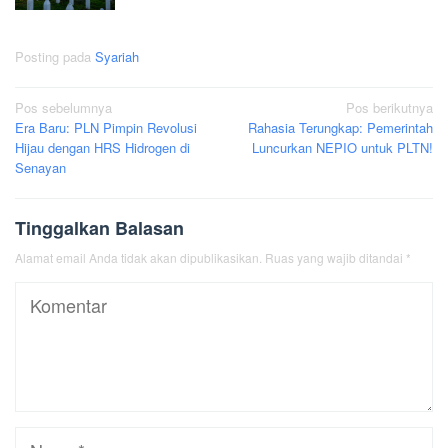
Posting pada
Syariah
Navigasi
Pos sebelumnya
Pos berikutnya
Era Baru: PLN Pimpin Revolusi
Rahasia Terungkap: Pemerintah
pos
Hijau dengan HRS Hidrogen di
Luncurkan NEPIO untuk PLTN!
Senayan
Tinggalkan Balasan
Alamat email Anda tidak akan dipublikasikan.
Ruas yang wajib ditandai
*