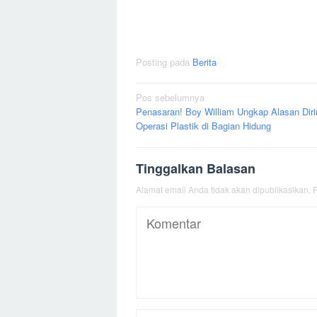
Posting pada
Berita
Navigasi
Pos sebelumnya
Penasaran! Boy William Ungkap Alasan Dir
pos
Operasi Plastik di Bagian Hidung
Tinggalkan Balasan
Alamat email Anda tidak akan dipublikasikan.
R