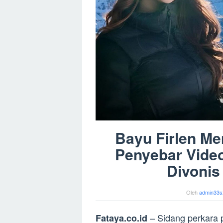
Bayu Firlen M
Penyebar Vide
Divonis
Oleh
admin33s
– Sidang perkara 
Fataya.co.id