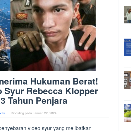
enerima Hukuman Berat!
o Syur Rebecca Klopper
 3 Tahun Penjara
xzs
Diposting pada
Januari 22, 2024
penyebaran video syur yang melibatkan