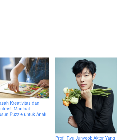
sah Kreativitas dan
ntrasi: Manfaat
sun Puzzle untuk Anak
Profil Ryu Junyeol: Aktor Yang