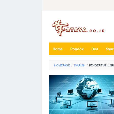
Loncat
ke
konten
Home
Pondok
Doa
Syar
HOMEPAGE
/
SYARIAH
/
PENGERTIAN JARI