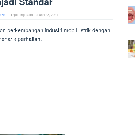
jadi Standar
xzs
Diposting pada
Januari 23, 2024
n perkembangan industri mobil listrik dengan
enarik perhatian.