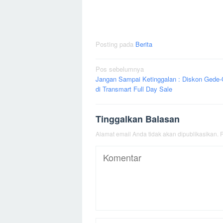
Posting pada
Berita
Navigasi
Pos sebelumnya
Jangan Sampai Ketinggalan : Diskon Gede
pos
di Transmart Full Day Sale
Tinggalkan Balasan
Alamat email Anda tidak akan dipublikasikan.
R