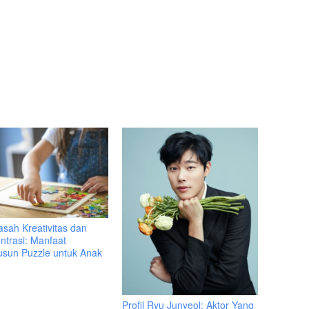
sah Kreativitas dan
ntrasi: Manfaat
sun Puzzle untuk Anak
Profil Ryu Junyeol: Aktor Yang