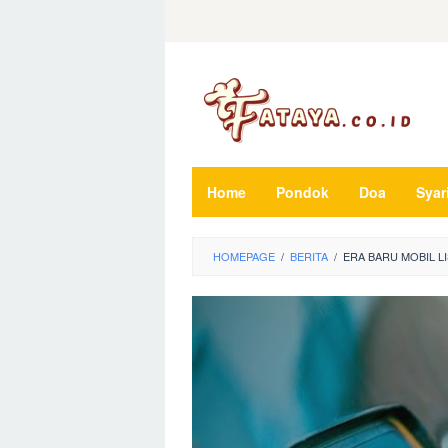
Loncat
ke
konten
Home
Pondok
Doa
Syar
HOMEPAGE
/
BERITA
/
ERA BARU MOBIL L