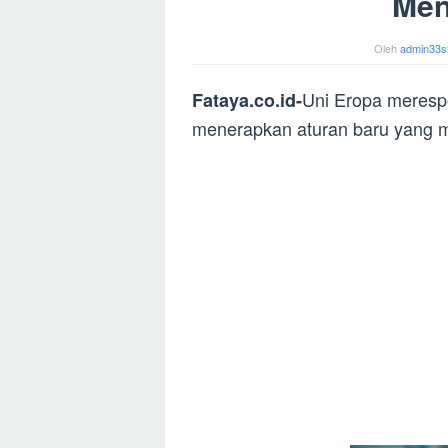
Men
Oleh
admin33s
Uni Eropa merespo
Fataya.co.id-
menerapkan aturan baru yang m