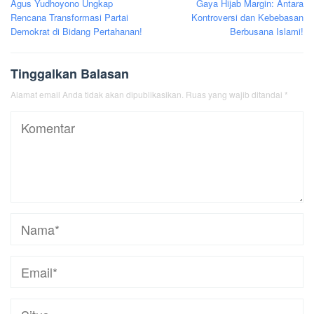
Agus Yudhoyono Ungkap
Gaya Hijab Margin: Antara
pos
Rencana Transformasi Partai
Kontroversi dan Kebebasan
Demokrat di Bidang Pertahanan!
Berbusana Islami!
Tinggalkan Balasan
Alamat email Anda tidak akan dipublikasikan.
Ruas yang wajib ditandai
*