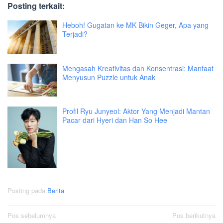
Posting terkait:
Heboh! Gugatan ke MK Bikin Geger, Apa yang
Terjadi?
Mengasah Kreativitas dan Konsentrasi: Manfaat
Menyusun Puzzle untuk Anak
Profil Ryu Junyeol: Aktor Yang Menjadi Mantan
Pacar dari Hyeri dan Han So Hee
Posting pada
Berita
Navigasi
Pos sebelumnya
Pos berikutnya