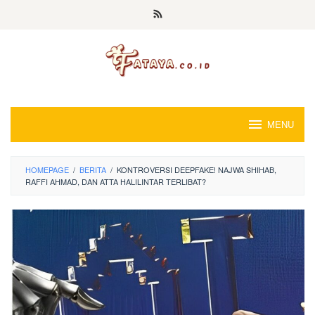
Loncat
ke
konten
MENU
HOMEPAGE
/
BERITA
/
KONTROVERSI DEEPFAKE! NAJWA SHIHAB,
RAFFI AHMAD, DAN ATTA HALILINTAR TERLIBAT?