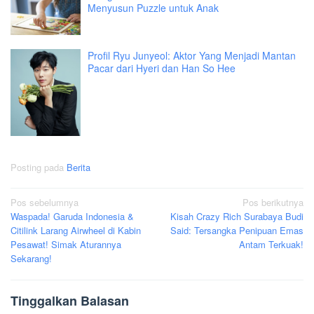
Menyusun Puzzle untuk Anak
Profil Ryu Junyeol: Aktor Yang Menjadi Mantan
Pacar dari Hyeri dan Han So Hee
Posting pada
Berita
Navigasi
Pos sebelumnya
Pos berikutnya
Waspada! Garuda Indonesia &
Kisah Crazy Rich Surabaya Budi
pos
Citilink Larang Airwheel di Kabin
Said: Tersangka Penipuan Emas
Pesawat! Simak Aturannya
Antam Terkuak!
Sekarang!
Tinggalkan Balasan