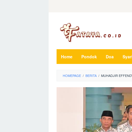
Loncat
ke
konten
Home
Pondok
Doa
Syar
HOMEPAGE
/
BERITA
/
MUHADJIR EFFENDY