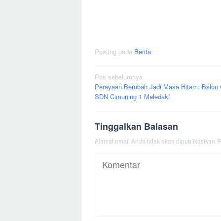
Posting pada
Berita
Navigasi
Pos sebelumnya
Perayaan Berubah Jadi Masa Hitam: Balon
pos
SDN Cimuning 1 Meledak!
Tinggalkan Balasan
Alamat email Anda tidak akan dipublikasikan.
R