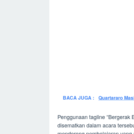
BACA JUGA :
Quartararo Mas
Penggunaan tagline “Bergerak 
disematkan dalam acara terseb
mendorong pembelajaran yang m