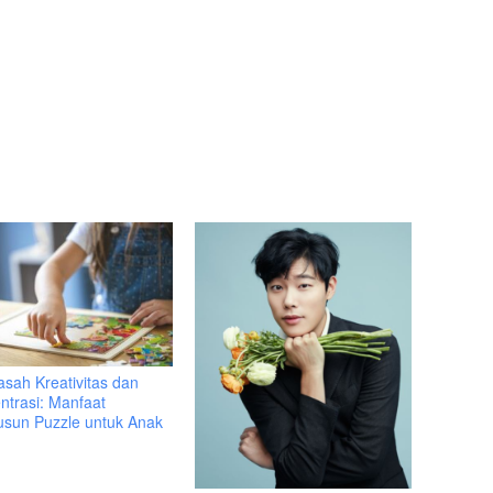
sah Kreativitas dan
ntrasi: Manfaat
sun Puzzle untuk Anak