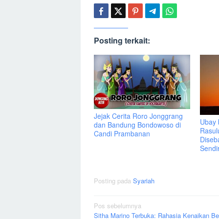
Posting terkait:
Jejak Cerita Roro Jonggrang
Ubay 
dan Bandung Bondowoso di
Rasul
Candi Prambanan
Diseb
Sendir
Posting pada
Syariah
Navigasi
Pos sebelumnya
Sitha Marino Terbuka: Rahasia Kenaikan Be