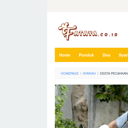
Loncat
ke
konten
Home
Pondok
Doa
Syar
HOMEPAGE
/
SYARIAH
/
DESTA PECAHKAN 