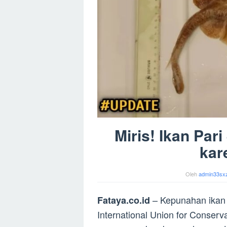
Miris! Ikan Par
kar
Oleh
admin33sx
– Kepunahan ikan 
Fataya.co.id
International Union for Conserv