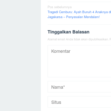
Navigasi
Pos sebelumnya
Tragedi Cemburu: Ayah Bunuh 4 Anaknya d
pos
Jagakarsa – Penyesalan Mendalam!
Tinggalkan Balasan
Alamat email Anda tidak akan dipublikasikan.
R