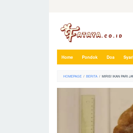
Loncat
ke
konten
Home
Pondok
Doa
Syar
HOMEPAGE
/
BERITA
/
MIRIS! IKAN PARI