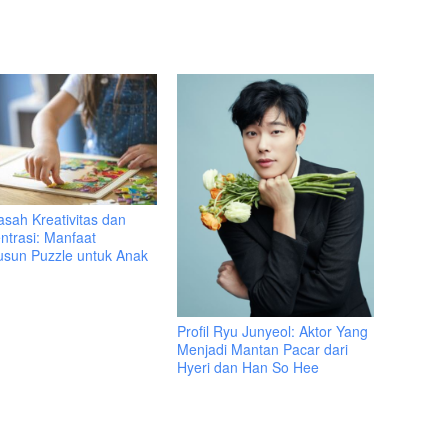
sah Kreativitas dan
ntrasi: Manfaat
sun Puzzle untuk Anak
Profil Ryu Junyeol: Aktor Yang
Menjadi Mantan Pacar dari
Hyeri dan Han So Hee