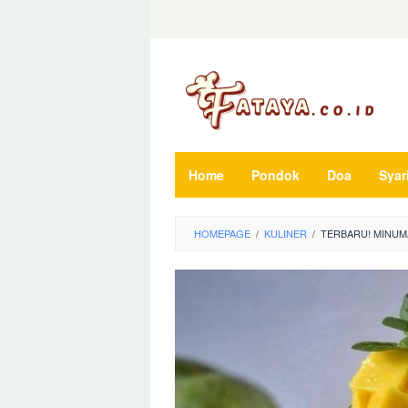
Loncat
ke
konten
Home
Pondok
Doa
Syar
HOMEPAGE
/
KULINER
/
TERBARU! MINUMA