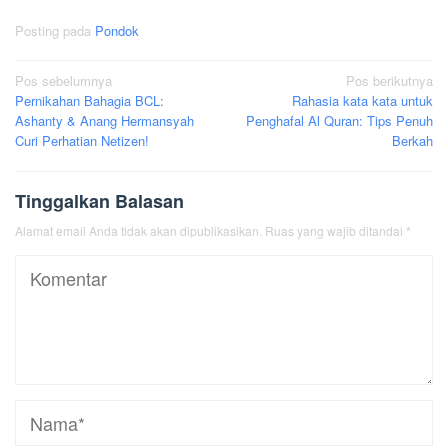
Posting pada
Pondok
Navigasi
Pos sebelumnya
Pos berikutnya
Pernikahan Bahagia BCL:
Rahasia kata kata untuk
pos
Ashanty & Anang Hermansyah
Penghafal Al Quran: Tips Penuh
Curi Perhatian Netizen!
Berkah
Tinggalkan Balasan
Alamat email Anda tidak akan dipublikasikan.
Ruas yang wajib ditandai
*