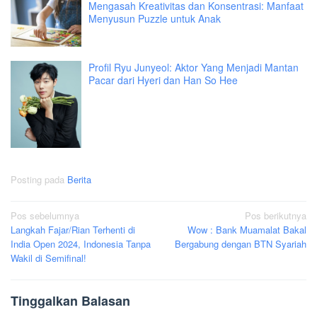
Mengasah Kreativitas dan Konsentrasi: Manfaat
Menyusun Puzzle untuk Anak
Profil Ryu Junyeol: Aktor Yang Menjadi Mantan
Pacar dari Hyeri dan Han So Hee
Posting pada
Berita
Navigasi
Pos sebelumnya
Pos berikutnya
Langkah Fajar/Rian Terhenti di
Wow : Bank Muamalat Bakal
pos
India Open 2024, Indonesia Tanpa
Bergabung dengan BTN Syariah
Wakil di Semifinal!
Tinggalkan Balasan