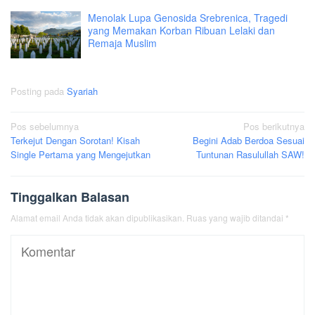
Menolak Lupa Genosida Srebrenica, Tragedi
yang Memakan Korban Ribuan Lelaki dan
Remaja Muslim
Posting pada
Syariah
Navigasi
Pos sebelumnya
Pos berikutnya
Terkejut Dengan Sorotan! Kisah
Begini Adab Berdoa Sesuai
pos
Single Pertama yang Mengejutkan
Tuntunan Rasulullah SAW!
Tinggalkan Balasan
Alamat email Anda tidak akan dipublikasikan.
Ruas yang wajib ditandai
*