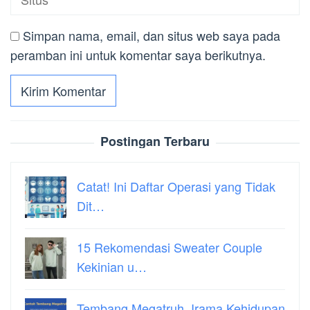
Simpan nama, email, dan situs web saya pada
peramban ini untuk komentar saya berikutnya.
Postingan Terbaru
Catat! Ini Daftar Operasi yang Tidak
Dit…
15 Rekomendasi Sweater Couple
Kekinian u…
Tembang Megatruh, Irama Kehidupan