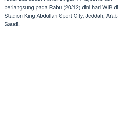
berlangsung pada Rabu (20/12) dini hari WIB di
Stadion King Abdullah Sport City, Jeddah, Arab
Saudi.