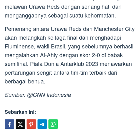
melawan Urawa Reds dengan senang hati dan
menganggapnya sebagai suatu kehormatan.
Pemenang antara Urawa Reds dan Manchester City
akan melangkah ke laga final dan menghadapi
Fluminense, wakil Brasil, yang sebelumnya berhasil
mengalahkan Al-Ahly dengan skor 2-0 di babak
semifinal. Piala Dunia Antarklub 2023 menawarkan
pertarungan sengit antara tim-tim terbaik dari
berbagai benua.
Sumber: @CNN Indonesia
Sebarkan ini: