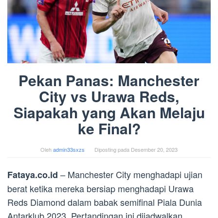
Pekan Panas: Manchester
City vs Urawa Reds,
Siapakah yang Akan Melaju
ke Final?
Oleh
admin33sxzs
Diposting pada
Desember 20, 2023
– Manchester City menghadapi ujian
Fataya.co.id
berat ketika mereka bersiap menghadapi Urawa
Reds Diamond dalam babak semifinal Piala Dunia
Antarklub 2023. Pertandingan ini dijadwalkan