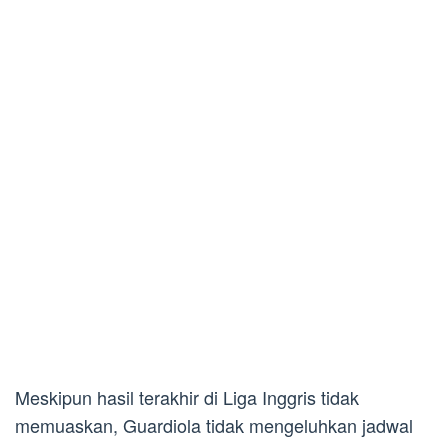
Meskipun hasil terakhir di Liga Inggris tidak
memuaskan, Guardiola tidak mengeluhkan jadwal