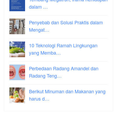
dalam …
Penyebab dan Solusi Praktis dalam
Mengat…
10 Teknologi Ramah Lingkungan
yang Memba…
Perbedaan Radang Amandel dan
Radang Teng…
Berikut Minuman dan Makanan yang
harus d…