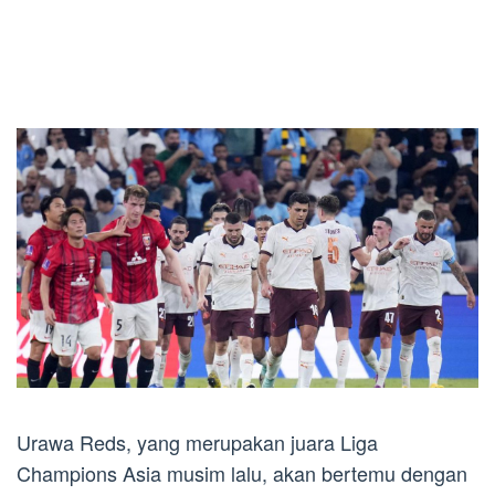
Urawa Reds, yang merupakan juara Liga
Champions Asia musim lalu, akan bertemu dengan