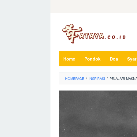
Loncat
ke
konten
Home
Pondok
Doa
Syar
HOMEPAGE
/
INSPIRASI
/
PELAJARI MAKN