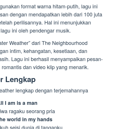
unakan format warna hitam-putih, lagu ini
san dengan mendapatkan lebih dari 100 juta
telah perilisannya. Hal ini menunjukkan
lagu ini oleh pendengar musik.
eater Weather” dari The Neighbourhood
n intim, kehangatan, kesetiaan, dan
asih. Lagu ini berhasil menyampaikan pesan-
g romantis dan video klip yang menarik.
er Lengkap
r weather lengkap dengan terjemahannya
ll I am is a man
jiwa ragaku seorang pria
the world in my hands
kuh seisi dunia di tanganku