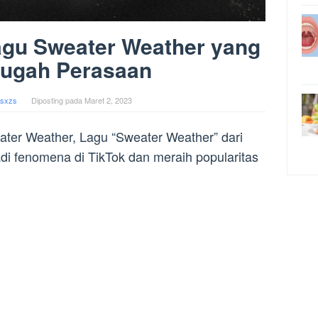
agu Sweater Weather yang
ugah Perasaan
sxzs
Diposting pada
Maret 2, 2023
ater Weather, Lagu “Sweater Weather” dari
i fenomena di TikTok dan meraih popularitas