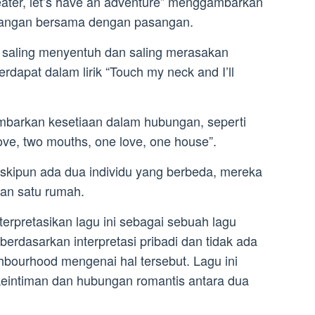
weater, let’s have an adventure” menggambarkan
alangan bersama dengan pasangan.
a saling menyentuh dan saling merasakan
rdapat dalam lirik “Touch my neck and I’ll
gambarkan kesetiaan dalam hubungan, seperti
love, two mouths, one love, one house”.
skipun ada dua individu yang berbeda, mereka
dan satu rumah.
rpretasikan lagu ini sebagai sebuah lagu
 berdasarkan interpretasi pribadi dan tidak ada
hbourhood mengenai hal tersebut. Lagu ini
eintiman dan hubungan romantis antara dua